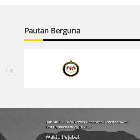
Pautan Berguna
Hak Milik © 2020 Dewan Undangan Negeri Sarawak.
Last Updated On 24 Jul 2026
Waktu Pejabat