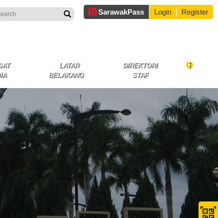
Sarawak
Pass
Login
Register
SAT
LATAR
DIREKTORI
IA
BELAKANG
STAF