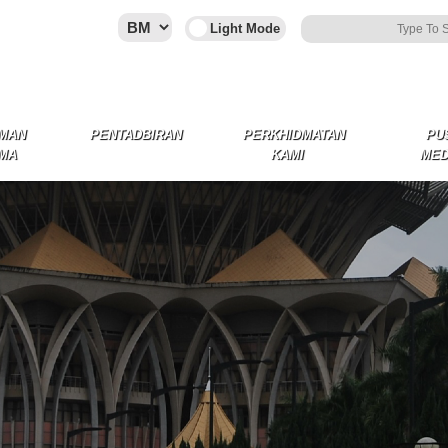
MAN
PENTADBIRAN
PERKHIDMATAN
PU
MA
KAMI
MED